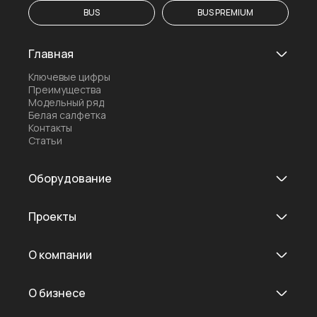
BUS
BUS PREMIUM
Главная
Ключевые цифры
Преимущества
Модельный ряд
Белая салфетка
Контакты
Статьи
Оборудование
Основное оборудование
ОСМОС
Проекты
Рулонные ПВХ ворота
Терминалы
На карте
По регионам
О компании
Обращение руководителя
История
О бизнесе
Ценности
Отделы
Сервис и тех поддержка