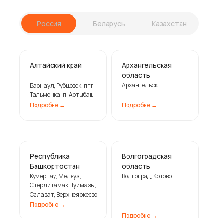
Россия
Беларусь
Казахстан
Алтайский край
Архангельская
область
Архангельск
Барнаул, Рубцовск, пгт.
Тальменка, п. Артыбаш
Подробне ㅤ→
Подробне ㅤ→
Республика
Волгоградская
Башкортостан
область
Кумертау, Мелеуз,
Волгоград, Котово
Стерлитамак, Туймазы,
Салават, Верхнеяркеево
Подробне ㅤ→
Подробне ㅤ→