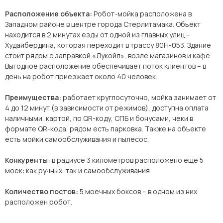
Расположение объекта:
Робот-мойка расположена в
Западном районе в центре города Стерлитамака. Объект
находится в 2 минутах езды от одной из главных улиц –
Худайбердина, которая переходит в трассу 80Н-053. Здание
стоит рядом с заправкой «Лукойл», возле магазинов и кафе.
Выгодное расположение обеспечивает поток клиентов – в
день на робот приезжает около 40 человек.
Преимущества:
работает круглосуточно, мойка занимает от
4 до 12 минут (в зависимости от режимов), доступна оплата
наличными, картой, по QR-коду, СПБ и бонусами, чеки в
формате QR-кода, рядом есть парковка. Также на объекте
есть мойки самообслуживания и пылесос.
Конкуренты:
в радиусе 3 километров расположено еще 5
моек: как ручных, так и самообслуживания.
Количество постов:
5 моечных боксов – в одном из них
расположен робот.